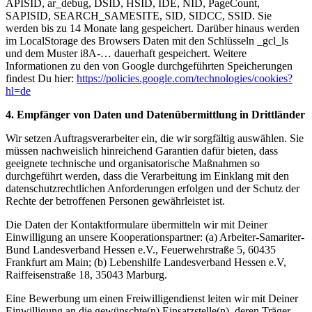
APISID, ar_debug, DSID, HSID, IDE, NID, PageCount,
SAPISID, SEARCH_SAMESITE, SID, SIDCC, SSID. Sie
werden bis zu 14 Monate lang gespeichert. Darüber hinaus werden
im LocalStorage des Browsers Daten mit den Schlüsseln _gcl_ls
und dem Muster i8A-… dauerhaft gespeichert. Weitere
Informationen zu den von Google durchgeführten Speicherungen
findest Du hier:
https://policies.google.com/technologies/cookies?
hl=de
4. Empfänger von Daten und Datenübermittlung in Drittländer
Wir setzen Auftragsverarbeiter ein, die wir sorgfältig auswählen. Sie
müssen nachweislich hinreichend Garantien dafür bieten, dass
geeignete technische und organisatorische Maßnahmen so
durchgeführt werden, dass die Verarbeitung im Einklang mit den
datenschutzrechtlichen Anforderungen erfolgen und der Schutz der
Rechte der betroffenen Personen gewährleistet ist.
Die Daten der Kontaktformulare übermitteln wir mit Deiner
Einwilligung an unsere Kooperationspartner: (a) Arbeiter-Samariter-
Bund Landesverband Hessen e.V., Feuerwehrstraße 5, 60435
Frankfurt am Main; (b) Lebenshilfe Landesverband Hessen e.V,
Raiffeisenstraße 18, 35043 Marburg.
Eine Bewerbung um einen Freiwilligendienst leiten wir mit Deiner
Einwilligung an die gewünschte(n) Einsatzstelle(n), deren Träger